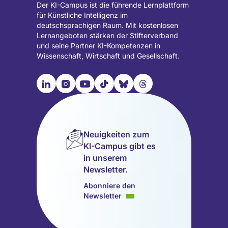
Der KI-Campus ist die führende Lernplattform
für Künstliche Intelligenz im
deutschsprachigen Raum. Mit kostenlosen
Lernangeboten stärken der Stifterverband
und seine Partner KI-Kompetenzen in
Wissenschaft, Wirtschaft und Gesellschaft.

📹︎
📺︎
🎵︎
🦋︎
🧵︎
Besuche
Besuche
Besuche
Besuche
Besuche
Besuche
unsere
unsere
unsere
unsere
unsere
unsere
LinkedIn
Instagram
YouTube
TikTok
Bluesky
Threads
Seite
Seite
Seite
Seite
Seite
Seite
Neuigkeiten zum
(wird
(wird
(wird
(wird
(wird
(wird
KI-Campus gibt es
in
in
in
in
in
in
in unserem
einem
einem
einem
einem
einem
einem
Newsletter.
neuen
neuen
neuen
neuen
neuen
neuen
Tab
Tab
Tab
Tab
Tab
Tab
Abonniere den
geöffnet)
geöffnet)
geöffnet)
geöffnet)
geöffnet)
geöffnet)
Newsletter