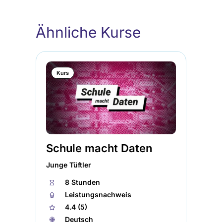
(wird
Ähnliche Kurse
in
einem
neuen
Kurs
Tab
geöffnet)
Schule macht Daten
Da
Gr
Junge Tüftler
Uni
⏱
8 Stunden
🏅︎
Leistungsnachweis
⏱
★
4.4 (5)
🏅︎
🌐︎
Deutsch
★