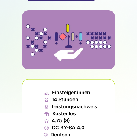
📊︎
Einsteiger:innen
⏱
14 Stunden
🏅︎
Leistungsnachweis
🎁︎
Kostenlos
★
4.75 (8)
©
CC BY-SA 4.0
🌐︎
Deutsch