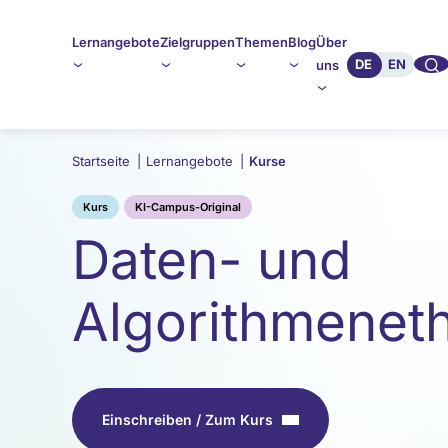
Lernangebote
Zielgruppen
Themen
Blog
Über
🔍︎︎
DE
EN
uns
Startseite
|
Lernangebote
|
Kurse
Kurs
KI-Campus-Original
Daten- und
Algorithmeneth
Einschreiben / Zum Kurs