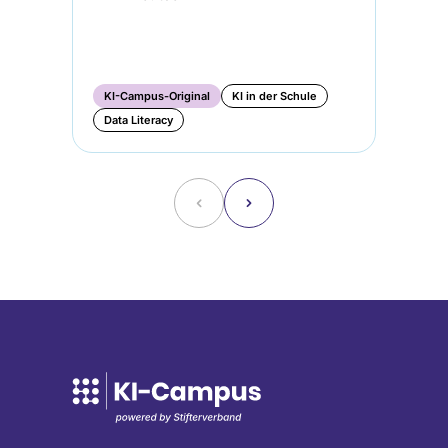
🌐︎
KI-Campus-Original
KI in der Schule
KI
Data Literacy
Da
˂
˃