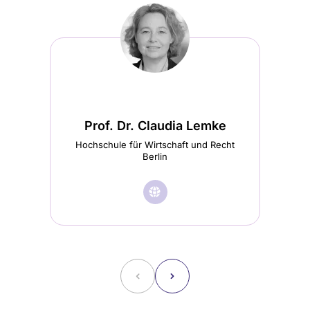
Prof. Dr. Claudia Lemke
Hochschule für Wirtschaft und Recht
Berlin
H
🌐︎
Besuche
Prof.
Dr.
Claudia
˂
˃
Lemke
Startseite