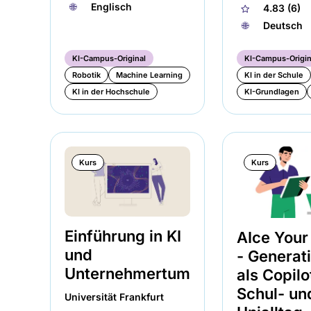
🌐︎
Deutsch
KI-Campus-Original
KI-Campus-Origin
Robotik
Machine Learning
KI in der Schule
KI in der Hochschule
KI-Grundlagen
Kurs
Kurs
Einführung in KI
AIce You
und
- Generati
Unternehmertum
als Copilo
Schul- un
Universität Frankfurt
Unialltag