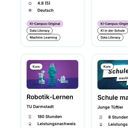
🌐︎
Deutsch
KI-Campus-Original
KI-Campus-Origin
Data Literacy
KI in der Schule
Machine Learning
Data Literacy
Kurs
Kurs
Robotik-Lernen
Schule ma
TU Darmstadt
Junge Tüftler
⏱
180 Stunden
⏱
8 Stunde
🏅︎
Leistungsnachweis
🏅︎
Leistung
🌐︎
Englisch
★
4.83 (6)