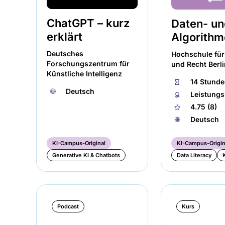
ChatGPT – kurz
Daten- u
erklärt
Algorithm
Deutsches
Hochschule für
Forschungszentrum für
und Recht Berli
Künstliche Intelligenz
⏱
14 Stund
🌐︎
Deutsch
🏅︎
Leistung
★
4.75 (8)
🌐︎
Deutsch
KI-Campus-Original
KI-Campus-Origin
Generative KI & Chatbots
Data Literacy
Podcast
Kurs