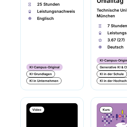
⏱
25 Stunden
Technische Uni
🏅︎
Leistungsnachweis
München
🌐︎
Englisch
⏱
7 Stunde
🏅︎
Leistung
★
3.67 (27)
🌐︎
Deutsch
KI-Campus-Origin
KI-Campus-Original
Generative KI & C
KI-Grundlagen
KI in der Schule
KI in Unternehmen
KI in der Hochsch
Video
Kurs