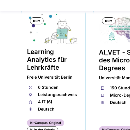
Kurs
Kurs
Learning
AI_VET - S
Analytics für
des Micro
Lehrkräfte
Degrees
Freie Universität Berlin
Universität Ma
⏱
6 Stunden
⏱
150 Stun
🏅︎
Leistungsnachweis
🏅︎
Micro-De
★
4.17 (6)
🌐︎
Deutsch
🌐︎
Deutsch
KI-Campus-Original
KI in der Schule
KI-Campus-Origin