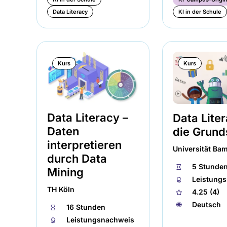
Data Literacy
KI in der Schule
Kurs
Kurs
Data Literacy –
Data Liter
Daten
die Grund
interpretieren
Universität Ba
durch Data
⏱
5 Stunde
Mining
🏅︎
Leistung
TH Köln
★
4.25 (4)
🌐︎
Deutsch
⏱
16 Stunden
🏅︎
Leistungsnachweis
★
4.8 (5)