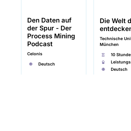
Den Daten auf
Die Welt d
der Spur - Der
entdecke
Helpdesk
Process Mining
Technische Uni
Podcast
München
✕
Celonis
⏱
10 Stund
Chatbot
Kontaktformular
🏅︎
Leistung
🌐︎
Deutsch
🌐︎
Deutsch
Herzlich willkommen auf dem KI-
KI-Campus-Origin
Campus! Wie kann ich dir weiterhelfen?
KI in der Schule
KI-Campus-Original
Machine Learning
Data Science & Big Data
KI-Grundlagen
Nachricht schreiben
Podcast
Kurs