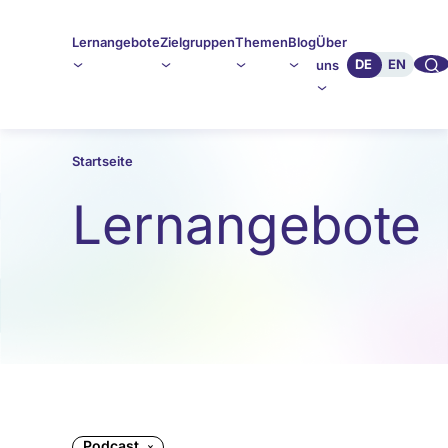
Lernangebote
Zielgruppen
Themen
Blog
Über
🔍︎︎
DE
EN
uns
Startseite
Lernangebote
Filter
Podcast