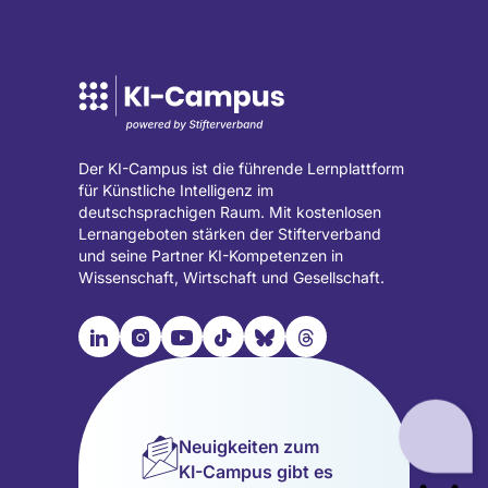
Der KI-Campus ist die führende Lernplattform
für Künstliche Intelligenz im
deutschsprachigen Raum. Mit kostenlosen
Lernangeboten stärken der Stifterverband
und seine Partner KI-Kompetenzen in
Wissenschaft, Wirtschaft und Gesellschaft.

📹︎
📺︎
🎵︎
🦋︎
🧵︎
Besuche
Besuche
Besuche
Besuche
Besuche
Besuche
unsere
unsere
unsere
unsere
unsere
unsere
LinkedIn
Instagram
YouTube
TikTok
Bluesky
Threads
Seite
Seite
Seite
Seite
Seite
Seite
Neuigkeiten zum
(wird
(wird
(wird
(wird
(wird
(wird
KI-Campus gibt es
in
in
in
in
in
in