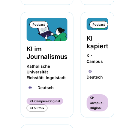
Podcast
Podcast
KI
kapiert
KI im
Journalismus
KI-
Campus
Katholische
🌐︎
Universität
Deutsch
Eichstätt-Ingolstadt
🌐︎
Deutsch
KI-
KI-Campus-Original
Campus-
KI & Ethik
Original