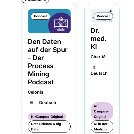
Podcast
Podcast
Dr.
med.
Den Daten
KI
auf der Spur
- Der
Charité
Process
🌐︎
Mining
Deutsch
Podcast
Celonis
🌐︎
Deutsch
KI-
Campus-
KI-Campus-Original
Original
Data Science & Big
KI in der
Data
Medizin