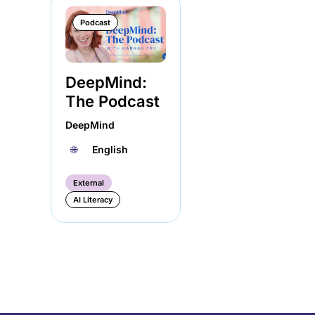
Podcast
DeepMind:
The Podcast
DeepMind
🌐︎
English
External
AI Literacy