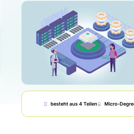
⏱
besteht aus 4 Teilen
🏅︎
Micro-Degre