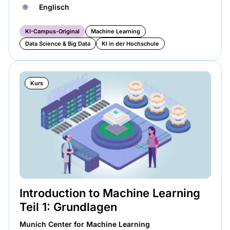
🌐︎
Englisch
KI-Campus-Original
Machine Learning
Data Science & Big Data
KI in der Hochschule
Kurs
Introduction to Machine Learning
Teil 1: Grundlagen
Munich Center for Machine Learning