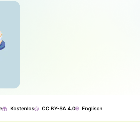
e
🎁︎
Kostenlos
©
CC BY-SA 4.0
🌐︎
Englisch