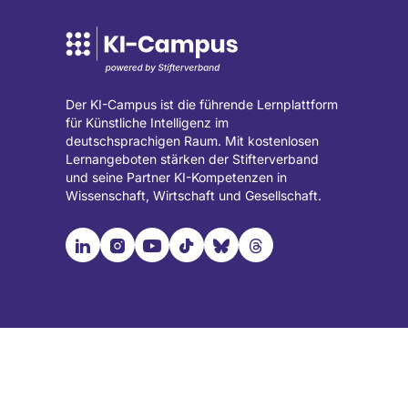
Der KI-Campus ist die führende Lernplattform
für Künstliche Intelligenz im
deutschsprachigen Raum. Mit kostenlosen
Lernangeboten stärken der Stifterverband
und seine Partner KI-Kompetenzen in
Wissenschaft, Wirtschaft und Gesellschaft.

📹︎
📺︎
🎵︎
🦋︎
🧵︎
Besuche
Besuche
Besuche
Besuche
Besuche
Besuche
unsere
unsere
unsere
unsere
unsere
unsere
LinkedIn
Instagram
YouTube
TikTok
Bluesky
Threads
Seite
Seite
Seite
Seite
Seite
Seite
(wird
(wird
(wird
(wird
(wird
(wird
in
in
in
in
in
in
einem
einem
einem
einem
einem
einem
neuen
neuen
neuen
neuen
neuen
neuen