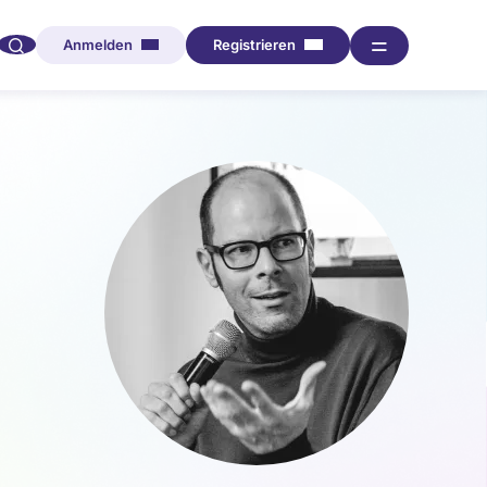
🔍︎︎
═
Anmelden
Registrieren