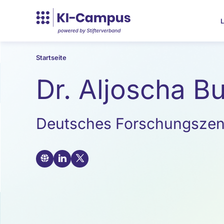
L
Startseite
Dr. Aljoscha B
Deutsches Forschungszentr
🌐

