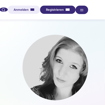
🔍︎︎
═
Anmelden
Registrieren