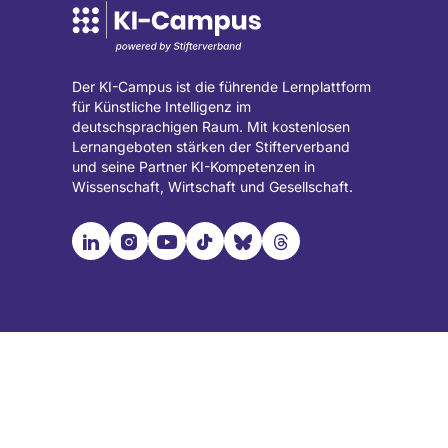
Der KI-Campus ist die führende Lernplattform
für Künstliche Intelligenz im
deutschsprachigen Raum. Mit kostenlosen
Lernangeboten stärken der Stifterverband
und seine Partner KI-Kompetenzen in
Wissenschaft, Wirtschaft und Gesellschaft.

📹︎
📺︎
🎵︎
🦋︎
🧵︎
Besuche
Besuche
Besuche
Besuche
Besuche
Besuche
unsere
unsere
unsere
unsere
unsere
unsere
LinkedIn
Instagram
YouTube
TikTok
Bluesky
Threads
Seite
Seite
Seite
Seite
Seite
Seite
(wird
(wird
(wird
(wird
(wird
(wird
in
in
in
in
in
in
einem
einem
einem
einem
einem
einem
neuen
neuen
neuen
neuen
neuen
neuen
Tab
Tab
Tab
Tab
Tab
Tab