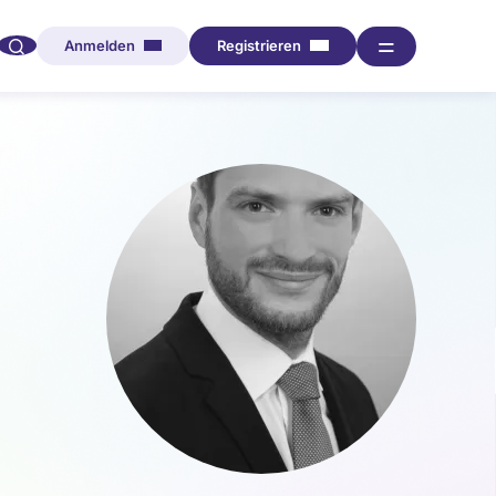
🔍︎︎
═
Anmelden
Registrieren