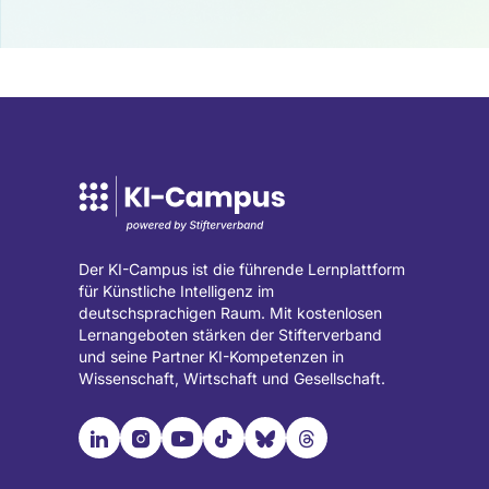
Der KI-Campus ist die führende Lernplattform
für Künstliche Intelligenz im
deutschsprachigen Raum. Mit kostenlosen
Lernangeboten stärken der Stifterverband
und seine Partner KI-Kompetenzen in
Wissenschaft, Wirtschaft und Gesellschaft.

📹︎
📺︎
🎵︎
🦋︎
🧵︎
Besuche
Besuche
Besuche
Besuche
Besuche
Besuche
unsere
unsere
unsere
unsere
unsere
unsere