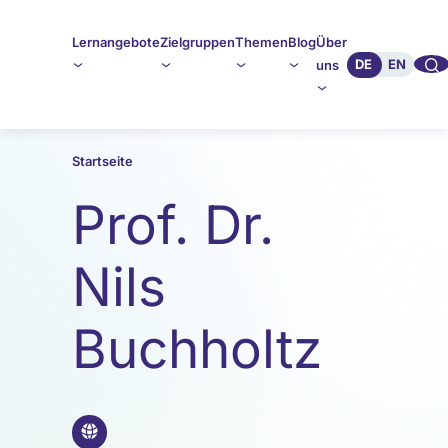
Lernangebote
Zielgruppen
Themen
Blog
Über
🔍︎︎
DE
EN
uns
Startseite
Prof. Dr.
Nils
Buchholtz
🌐