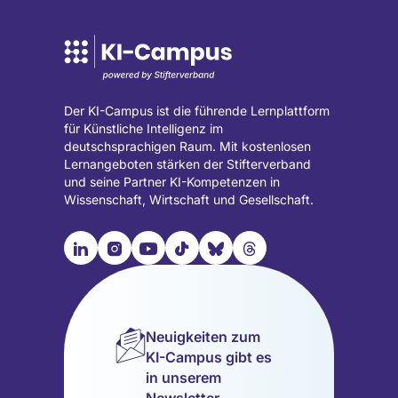
Der KI-Campus ist die führende Lernplattform
für Künstliche Intelligenz im
deutschsprachigen Raum. Mit kostenlosen
Lernangeboten stärken der Stifterverband
und seine Partner KI-Kompetenzen in
Wissenschaft, Wirtschaft und Gesellschaft.

📹︎
📺︎
🎵︎
🦋︎
🧵︎
Besuche
Besuche
Besuche
Besuche
Besuche
Besuche
unsere
unsere
unsere
unsere
unsere
unsere
LinkedIn
Instagram
YouTube
TikTok
Bluesky
Threads
Seite
Seite
Seite
Seite
Seite
Seite
Neuigkeiten zum
(wird
(wird
(wird
(wird
(wird
(wird
KI-Campus gibt es
in
in
in
in
in
in
in unserem
einem
einem
einem
einem
einem
einem