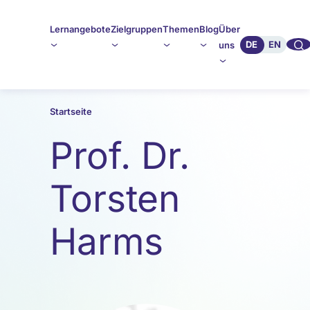
Lernangebote
Zielgruppen
Themen
Blog
Über
🔍︎︎
DE
EN
uns
Startseite
Prof. Dr.
Torsten
Harms