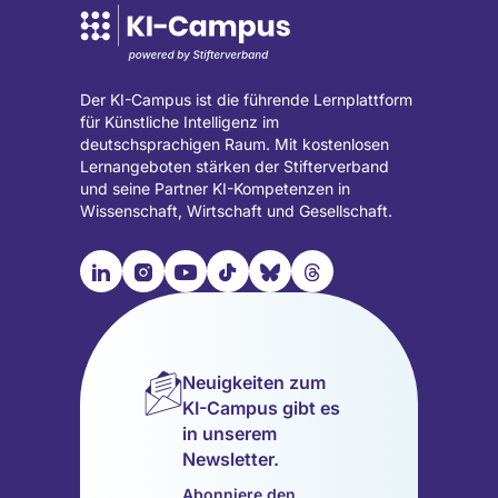
Der KI-Campus ist die führende Lernplattform
für Künstliche Intelligenz im
deutschsprachigen Raum. Mit kostenlosen
Lernangeboten stärken der Stifterverband
und seine Partner KI-Kompetenzen in
Wissenschaft, Wirtschaft und Gesellschaft.

📹︎
📺︎
🎵︎
🦋︎
🧵︎
Besuche
Besuche
Besuche
Besuche
Besuche
Besuche
unsere
unsere
unsere
unsere
unsere
unsere
LinkedIn
Instagram
YouTube
TikTok
Bluesky
Threads
Seite
Seite
Seite
Seite
Seite
Seite
Neuigkeiten zum
(wird
(wird
(wird
(wird
(wird
(wird
KI-Campus gibt es
in
in
in
in
in
in
in unserem
einem
einem
einem
einem
einem
einem
Newsletter.
neuen
neuen
neuen
neuen
neuen
neuen
Tab
Tab
Tab
Tab
Tab
Tab
Abonniere den