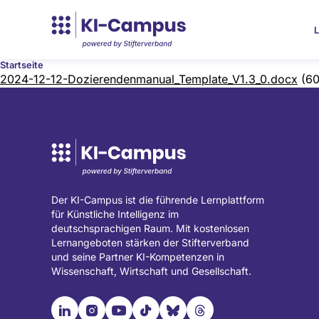
L
Startseite
Document
2024-12-12-Dozierendenmanual_Template_V1.3_0.docx
(60
Der KI-Campus ist die führende Lernplattform
für Künstliche Intelligenz im
deutschsprachigen Raum. Mit kostenlosen
Lernangeboten stärken der Stifterverband
und seine Partner KI-Kompetenzen in
Wissenschaft, Wirtschaft und Gesellschaft.

📹︎
📺︎
🎵︎
🦋︎
🧵︎
Besuche
Besuche
Besuche
Besuche
Besuche
Besuche