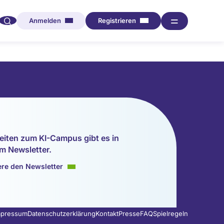
🔍︎︎
═
Anmelden
Registrieren
eiten zum KI-Campus gibt es in
m Newsletter.
re den Newsletter
mpressum
Datenschutzerklärung
Kontakt
Presse
FAQ
Spielregeln