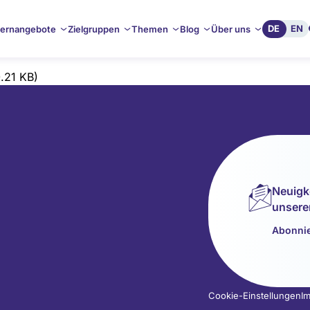
DE
EN
ernangebote
Zielgruppen
Themen
Blog
Über uns
.21 KB)
Neuigk
unsere
Abonnie
Cookie-Einstellungen
I