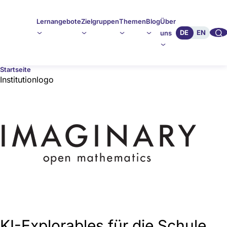
Lernangebote
Zielgruppen
Themen
Blog
Über
🔍︎︎
DE
EN
uns
Startseite
Institutionlogo
Image
KI-Explorables für die Schule