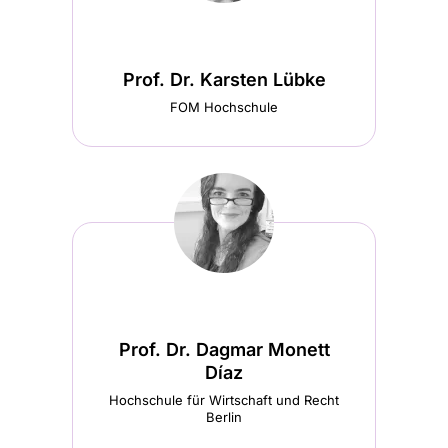
(wird
in
Prof. Dr. Karsten Lübke
einem
FOM Hochschule
neuen
Tab
geöffnet)
Prof. Dr. Dagmar Monett
Díaz
Hochschule für Wirtschaft und Recht
Berlin