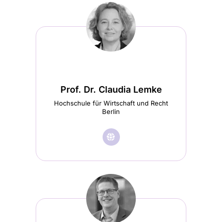
Prof. Dr. Claudia Lemke
Hochschule für Wirtschaft und Recht
Berlin
🌐︎
Besuche
Prof.
Dr.
Claudia
Lemke
Startseite