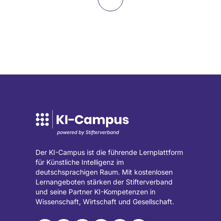
Beate
Rhein
Seite
Startseite
(wird
in
einem
neuen
Tab
geöffnet)
Der KI-Campus ist die führende Lernplattform
für Künstliche Intelligenz im
deutschsprachigen Raum. Mit kostenlosen
Lernangeboten stärken der Stifterverband
und seine Partner KI-Kompetenzen in
Wissenschaft, Wirtschaft und Gesellschaft.