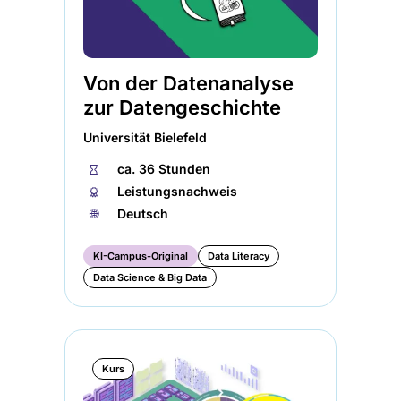
Von der Datenanalyse
zur Datengeschichte
Universität Bielefeld
⏱
ca. 36 Stunden
🏅︎
Leistungsnachweis
🌐︎
Deutsch
KI-Campus-Original
Data Literacy
Data Science & Big Data
Kurs