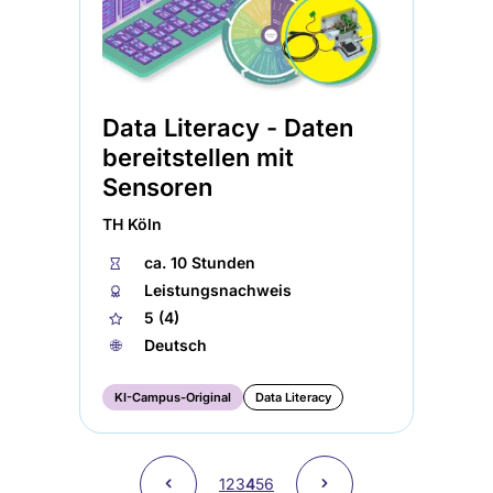
Data Literacy - Daten
bereitstellen mit
Sensoren
TH Köln
⏱
ca. 10 Stunden
🏅︎
Leistungsnachweis
★
5 (4)
🌐︎
Deutsch
KI-Campus-Original
Data Literacy
Seitennummerierung
Vorherige
˂
Nächste
˃
Page
1
Page
2
Page
3
Aktuelle
4
Page
5
Page
6