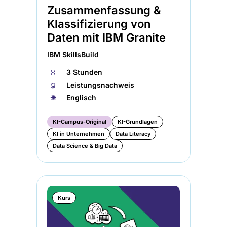
Zusammenfassung &
Klassifizierung von
Daten mit IBM Granite
IBM SkillsBuild
⏱
3 Stunden
🏅︎
Leistungsnachweis
🌐︎
Englisch
KI-Campus-Original
KI-Grundlagen
KI in Unternehmen
Data Literacy
Data Science & Big Data
Kurs