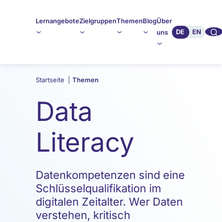
Lernangebote
Zielgruppen
Themen
Blog
Über
🔍︎︎
DE
EN
uns
Startseite
|
Themen
Data
Literacy
Datenkompetenzen sind eine
Schlüsselqualifikation im
digitalen Zeitalter. Wer Daten
verstehen, kritisch