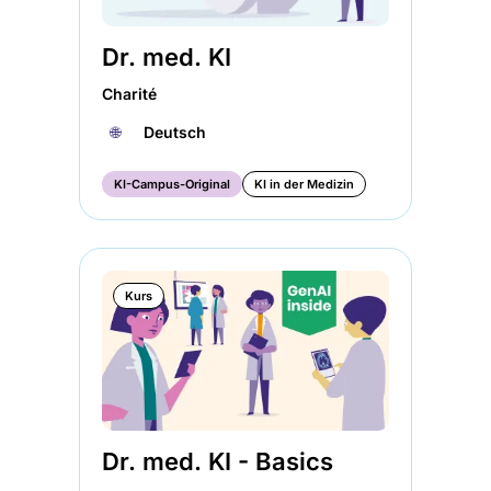
Dr. med. KI
Charité
🌐︎
Deutsch
KI-Campus-Original
KI in der Medizin
Kurs
Dr. med. KI - Basics