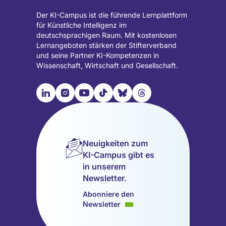
Der KI-Campus ist die führende Lernplattform
für Künstliche Intelligenz im
deutschsprachigen Raum. Mit kostenlosen
Lernangeboten stärken der Stifterverband
und seine Partner KI-Kompetenzen in
Wissenschaft, Wirtschaft und Gesellschaft.

📹︎
📺︎
🎵︎
🦋︎
🧵︎
Besuche
Besuche
Besuche
Besuche
Besuche
Besuche
unsere
unsere
unsere
unsere
unsere
unsere
LinkedIn
Instagram
YouTube
TikTok
Bluesky
Threads
Seite
Seite
Seite
Seite
Seite
Seite
Neuigkeiten zum
(wird
(wird
(wird
(wird
(wird
(wird
KI-Campus gibt es
in
in
in
in
in
in
in unserem
einem
einem
einem
einem
einem
einem
Newsletter.
neuen
neuen
neuen
neuen
neuen
neuen
Tab
Tab
Tab
Tab
Tab
Tab
Abonniere den
geöffnet)
geöffnet)
geöffnet)
geöffnet)
geöffnet)
geöffnet)
Newsletter