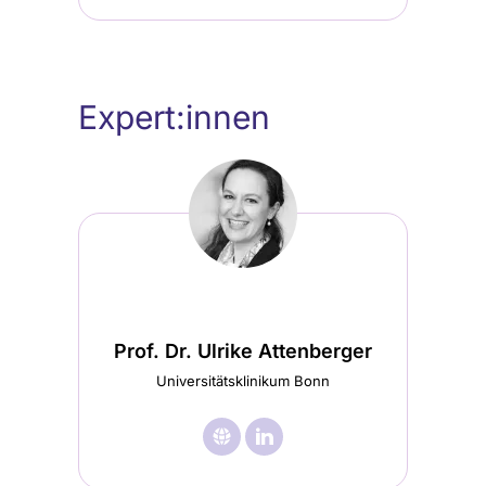
Expert:innen
Prof. Dr. Ulrike Attenberger
Universitätsklinikum Bonn
🌐︎
Besuche

Besuche
Prof.
Prof.