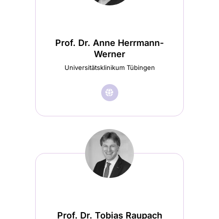
Startseite
(wird
in
Prof. Dr. Anne Herrmann-
einem
Werner
neuen
Universitätsklinikum Tübingen
Tab
🌐︎
Besuche
geöffnet)
Prof.
Dr.
Anne
Herrmann-
Werner
Startseite
(wird
Prof. Dr. Tobias Raupach