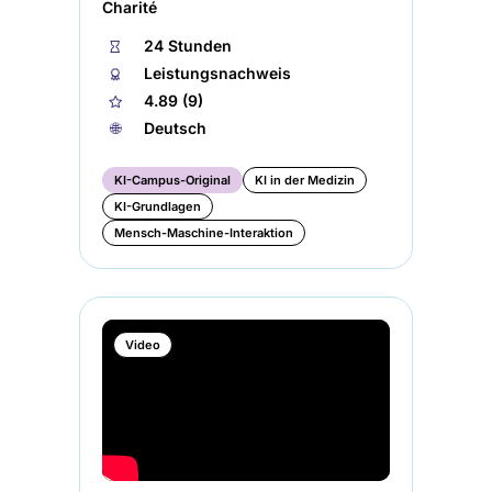
Charité
⏱
24 Stunden
🏅︎
Leistungsnachweis
★
4.89 (9)
🌐︎
Deutsch
KI-Campus-Original
KI in der Medizin
KI-Grundlagen
Mensch-Maschine-Interaktion
Video