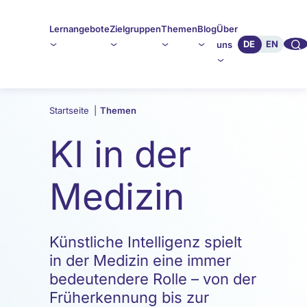
Lernangebote
Zielgruppen
Themen
Blog
Über
🔍︎︎
DE
EN
uns
Startseite
|
Themen
KI in der
Medizin
Künstliche Intelligenz spielt
in der Medizin eine immer
bedeutendere Rolle – von der
Früherkennung bis zur