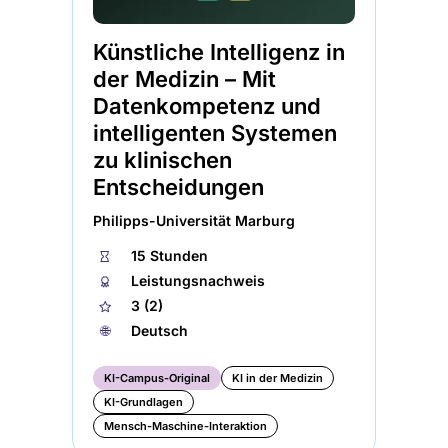
Künstliche Intelligenz in
der Medizin – Mit
Datenkompetenz und
intelligenten Systemen
zu klinischen
Entscheidungen​
Philipps-Universität Marburg
⏱
15 Stunden
🏅︎
Leistungsnachweis
★
3 (2)
🌐︎
Deutsch
KI-Campus-Original
KI in der Medizin
KI-Grundlagen
Mensch-Maschine-Interaktion