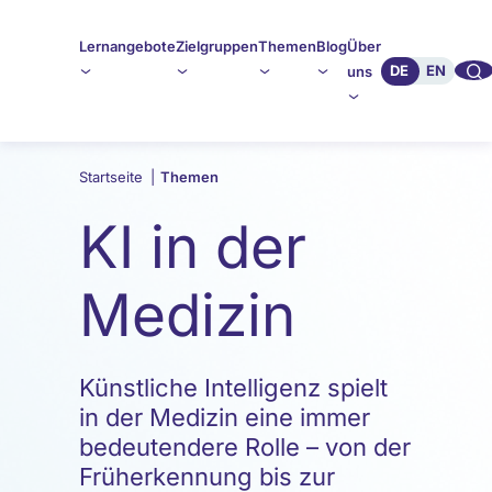
Lernangebote
Zielgruppen
Themen
Blog
Über
🔍︎︎
DE
EN
uns
Startseite
|
Themen
KI in der
Medizin
Künstliche Intelligenz spielt
in der Medizin eine immer
bedeutendere Rolle – von der
Früherkennung bis zur