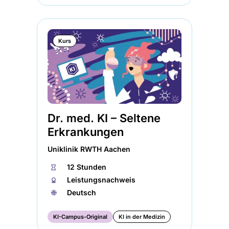
Kurs
Dr. med. KI – Seltene
Erkrankungen
Uniklinik RWTH Aachen
⏱
12 Stunden
🏅︎
Leistungsnachweis
🌐︎
Deutsch
KI-Campus-Original
KI in der Medizin