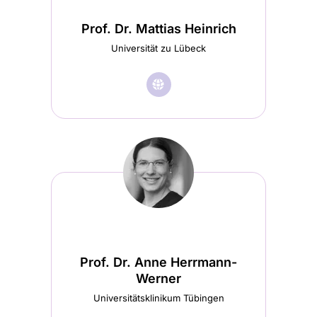
in
in
Prof. Dr. Mattias Heinrich
einem
einem
Universität zu Lübeck
neuen
neuen
Tab
🌐︎
Besuche
Tab
geöffnet)
Prof.
geöffnet)
Dr.
Mattias
Heinrich
Startseite
(wird
in
Prof. Dr. Anne Herrmann-
einem
Werner
neuen
Universitätsklinikum Tübingen