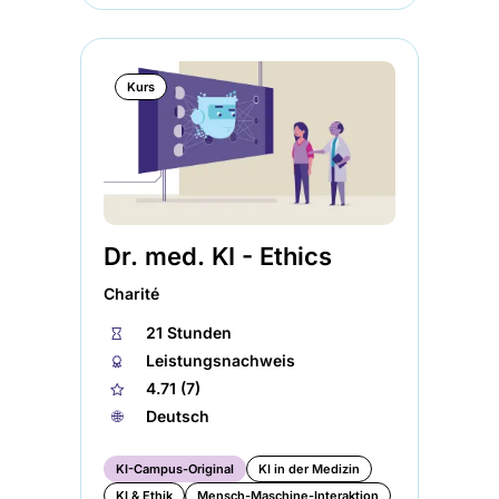
Kurs
Dr. med. KI - Ethics
Charité
⏱
21 Stunden
🏅︎
Leistungsnachweis
★
4.71 (7)
🌐︎
Deutsch
KI-Campus-Original
KI in der Medizin
KI & Ethik
Mensch-Maschine-Interaktion