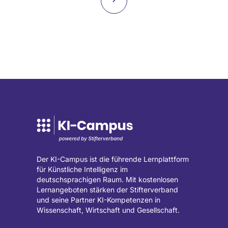
Tobias
Raupach
Seite
Startseite
(wird
in
einem
neuen
Tab
geöffnet)
Der KI-Campus ist die führende Lernplattform
für Künstliche Intelligenz im
deutschsprachigen Raum. Mit kostenlosen
Lernangeboten stärken der Stifterverband
und seine Partner KI-Kompetenzen in
Wissenschaft, Wirtschaft und Gesellschaft.