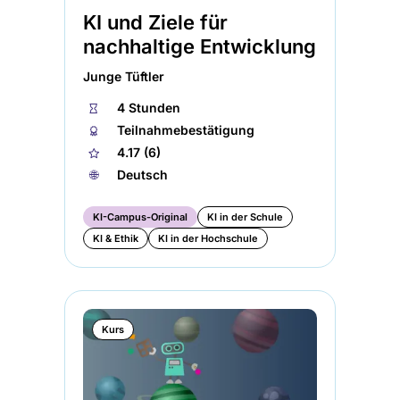
KI und Ziele für
nachhaltige Entwicklung
Junge Tüftler
⏱
4 Stunden
🏅︎
Teilnahmebestätigung
★
4.17 (6)
🌐︎
Deutsch
KI-Campus-Original
KI in der Schule
KI & Ethik
KI in der Hochschule
Kurs