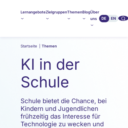
Lernangebote
Zielgruppen
Themen
Blog
Über
🔍︎︎
DE
EN
uns
Startseite
|
Themen
KI in der
Schule
Schule bietet die Chance, bei
Kindern und Jugendlichen
frühzeitig das Interesse für
Technologie zu wecken und