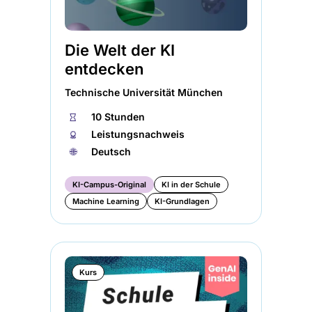
Die Welt der KI
entdecken
Technische Universität München
⏱
10 Stunden
🏅︎
Leistungsnachweis
🌐︎
Deutsch
KI-Campus-Original
KI in der Schule
Machine Learning
KI-Grundlagen
Kurs