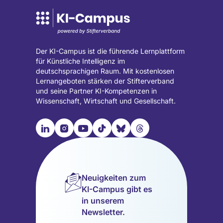
Tab
Tab
geöffnet)
geöffnet)
Der KI-Campus ist die führende Lernplattform
für Künstliche Intelligenz im
deutschsprachigen Raum. Mit kostenlosen
Lernangeboten stärken der Stifterverband
und seine Partner KI-Kompetenzen in
Wissenschaft, Wirtschaft und Gesellschaft.

📹︎
📺︎
🎵︎
🦋︎
🧵︎
Besuche
Besuche
Besuche
Besuche
Besuche
Besuche
unsere
unsere
unsere
unsere
unsere
unsere
LinkedIn
Instagram
YouTube
TikTok
Bluesky
Threads
Seite
Seite
Seite
Seite
Seite
Seite
Neuigkeiten zum
(wird
(wird
(wird
(wird
(wird
(wird
KI-Campus gibt es
in
in
in
in
in
in
in unserem
einem
einem
einem
einem
einem
einem
Newsletter.
neuen
neuen
neuen
neuen
neuen
neuen