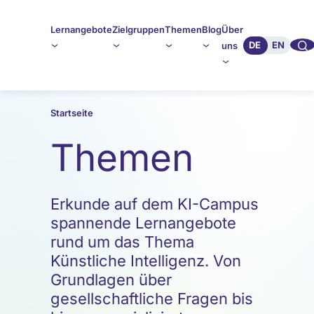
Lernangebote
Zielgruppen
Themen
Blog
Über
🔍︎︎
DE
EN
uns
Startseite
Themen
Erkunde auf dem KI-Campus
spannende Lernangebote
rund um das Thema
Künstliche Intelligenz. Von
Grundlagen über
gesellschaftliche Fragen bis