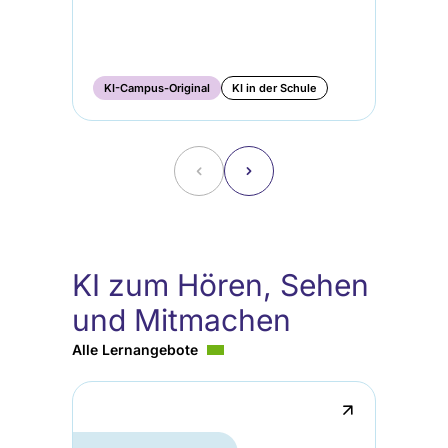
KI-Campus-Original
KI in der Schule
KI
˂
˃
KI zum Hören, Sehen
und Mitmachen
Alle Lernangebote
↗