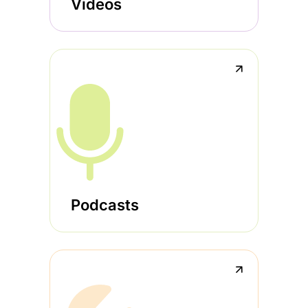
Videos
↗
Podcasts
↗