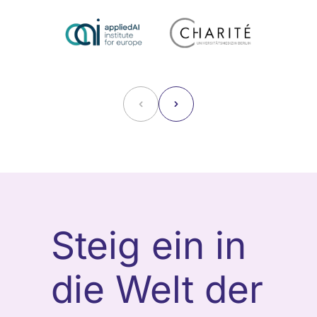
˂
˃
Steig ein in
die Welt der