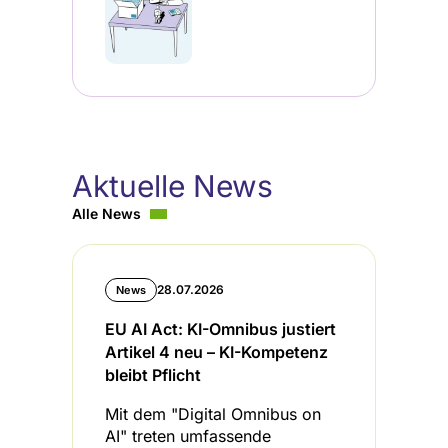
Aktuelle News
Alle News
28.07.2026
News
EU AI Act: KI-Omnibus justiert
B
Artikel 4 neu – KI-Kompetenz
I
bleibt Pflicht
L
Mit dem "Digital Omnibus on
D
AI" treten umfassende
u