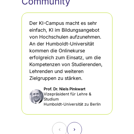
Community
Der KI-Campus macht es sehr
De
einfach, KI im Bildungsangebot
KI
von Hochschulen aufzunehmen.
st
An der Humboldt-Universität
Pa
kommen die Onlinekurse
da
erfolgreich zum Einsatz, um die
di
Kompetenzen von Studierenden,
In
Lehrenden und weiteren
Zielgruppen zu stärken.
Prof. Dr. Niels Pinkwart
Vizepräsident für Lehre &
Studium
Humboldt-Universität zu Berlin
˂
˃