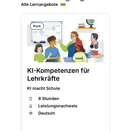
Alle Lernangebote
Kurs
KI-Kompetenzen für
Er
Lehrkräfte
In
KI macht Schule
Uni
⏱
8 Stunden
⏱
🏅︎
Leistungsnachweis
🏅︎
🌐︎
Deutsch
🌐︎