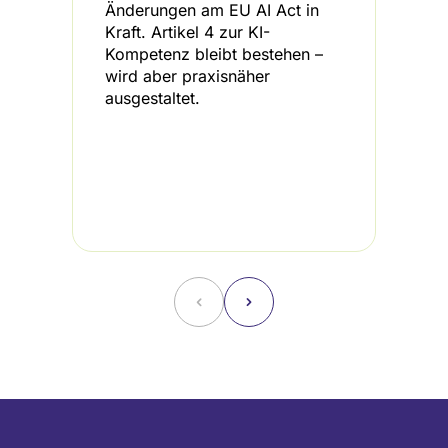
Änderungen am EU AI Act in
b
Kraft. Artikel 4 zur KI-
K
Kompetenz bleibt bestehen –
d
wird aber praxisnäher
I
ausgestaltet.
L
H
A
i
d
B
˂
˃