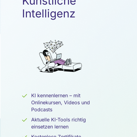
Künstliche
Künstliche
Intelligenz
Intelligenz
KI kennenlernen – mit
Onlinekursen, Videos und
Podcasts
Aktuelle KI-Tools richtig
einsetzen lernen
Kostenlose Zertifikate