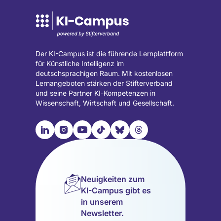
Der KI-Campus ist die führende Lernplattform
für Künstliche Intelligenz im
deutschsprachigen Raum. Mit kostenlosen
Lernangeboten stärken der Stifterverband
und seine Partner KI-Kompetenzen in
Wissenschaft, Wirtschaft und Gesellschaft.

📹︎
📺︎
🎵︎
🦋︎
🧵︎
Besuche
Besuche
Besuche
Besuche
Besuche
Besuche
unsere
unsere
unsere
unsere
unsere
unsere
LinkedIn
Instagram
YouTube
TikTok
Bluesky
Threads
Seite
Seite
Seite
Seite
Seite
Seite
Neuigkeiten zum
(wird
(wird
(wird
(wird
(wird
(wird
KI-Campus gibt es
in
in
in
in
in
in
in unserem
einem
einem
einem
einem
einem
einem
Newsletter.
neuen
neuen
neuen
neuen
neuen
neuen