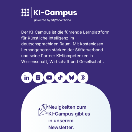
Der KI-Campus ist die führende Lernplattform
für Künstliche Intelligenz im
deutschsprachigen Raum. Mit kostenlosen
Lernangeboten stärken der Stifterverband
und seine Partner KI-Kompetenzen in
Wissenschaft, Wirtschaft und Gesellschaft.

📹︎
📺︎
🎵︎
🦋︎
🧵︎
Besuche
Besuche
Besuche
Besuche
Besuche
Besuche
unsere
unsere
unsere
unsere
unsere
unsere
LinkedIn
Instagram
YouTube
TikTok
Bluesky
Threads
Seite
Seite
Seite
Seite
Seite
Seite
Neuigkeiten zum
(wird
(wird
(wird
(wird
(wird
(wird
KI-Campus gibt es
in
in
in
in
in
in
in unserem
einem
einem
einem
einem
einem
einem
Newsletter.
neuen
neuen
neuen
neuen
neuen
neuen