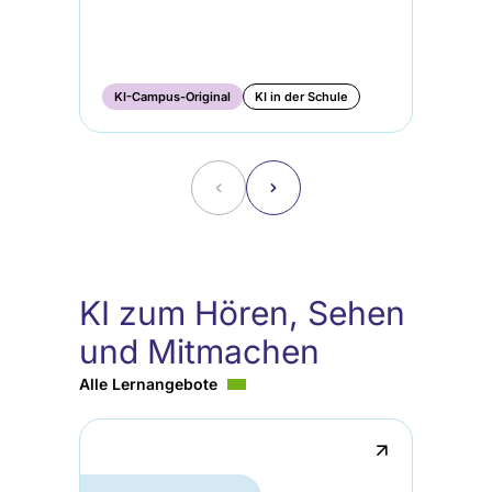
KI-Campus-Original
KI in der Schule
KI
˂
˃
KI zum Hören, Sehen
und Mitmachen
Alle Lernangebote
↗