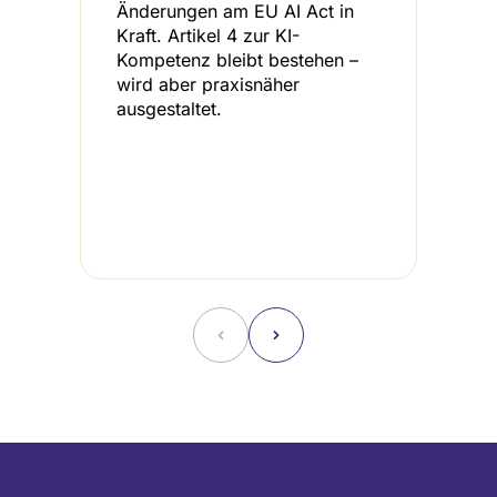
Änderungen am EU AI Act in
b
Kraft. Artikel 4 zur KI-
K
Kompetenz bleibt bestehen –
d
wird aber praxisnäher
I
ausgestaltet.
L
H
A
i
d
B
˂
˃