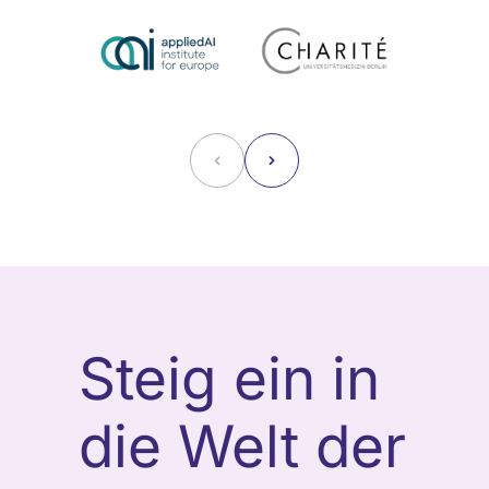
˂
˃
Steig ein in
die Welt der