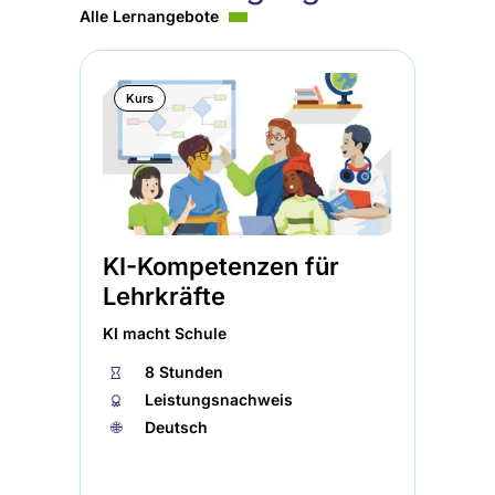
Alle Lernangebote
Kurs
KI-Kompetenzen für
Er
Lehrkräfte
In
KI macht Schule
Uni
⏱
8 Stunden
⏱
🏅︎
Leistungsnachweis
🏅︎
🌐︎
Deutsch
🌐︎