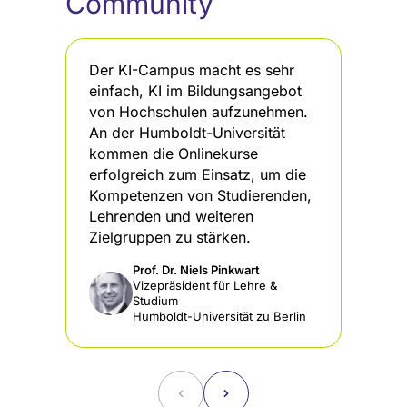
Community
Der KI-Campus macht es sehr
De
einfach, KI im Bildungsangebot
KI
von Hochschulen aufzunehmen.
st
An der Humboldt-Universität
Pa
kommen die Onlinekurse
da
erfolgreich zum Einsatz, um die
di
Kompetenzen von Studierenden,
In
Lehrenden und weiteren
Zielgruppen zu stärken.
Prof. Dr. Niels Pinkwart
Vizepräsident für Lehre &
Studium
Humboldt-Universität zu Berlin
˂
˃