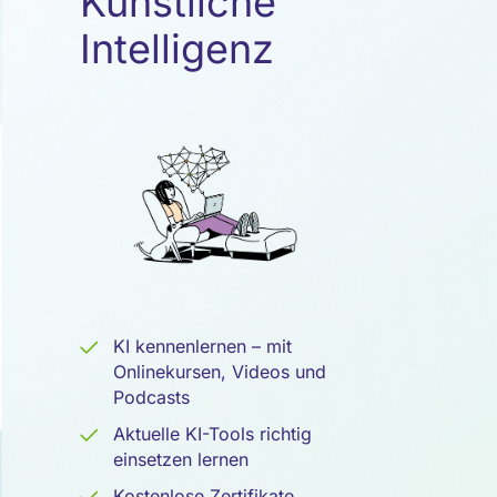
Künstliche
Künstliche
Intelligenz
Intelligenz
KI kennenlernen – mit
Onlinekursen, Videos und
Podcasts
Aktuelle KI-Tools richtig
einsetzen lernen
Kostenlose Zertifikate