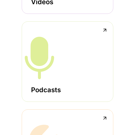
Videos
↗
Podcasts
↗