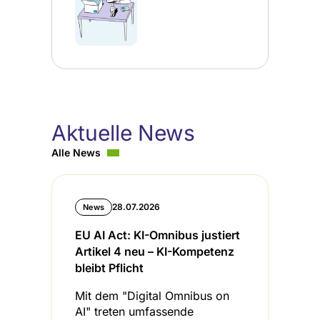
Aktuelle News
Alle News
28.07.2026
News
EU AI Act: KI-Omnibus justiert
B
Artikel 4 neu – KI-Kompetenz
I
bleibt Pflicht
L
Mit dem "Digital Omnibus on
D
AI" treten umfassende
u