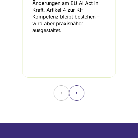
Änderungen am EU AI Act in
b
Kraft. Artikel 4 zur KI-
K
Kompetenz bleibt bestehen –
d
wird aber praxisnäher
I
ausgestaltet.
L
H
A
i
d
B
˂
˃