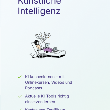
Künstliche
Künstliche
Intelligenz
Intelligenz
KI kennenlernen – mit
Onlinekursen, Videos und
Podcasts
Aktuelle KI-Tools richtig
einsetzen lernen
Kostenlose Zertifikate