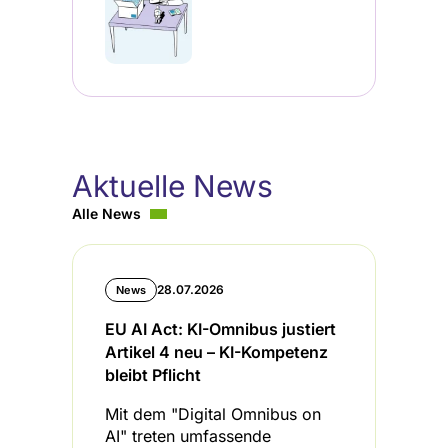
Aktuelle News
Alle News
28.07.2026
News
EU AI Act: KI-Omnibus justiert
B
Artikel 4 neu – KI-Kompetenz
I
bleibt Pflicht
L
Mit dem "Digital Omnibus on
D
AI" treten umfassende
u