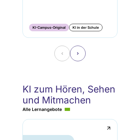
KI-Campus-Original
KI in der Schule
KI
˂
˃
KI zum Hören, Sehen
und Mitmachen
Alle Lernangebote
↗