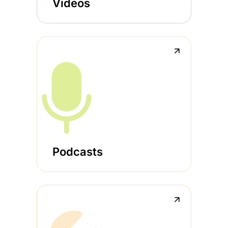
Videos
↗
Podcasts
↗