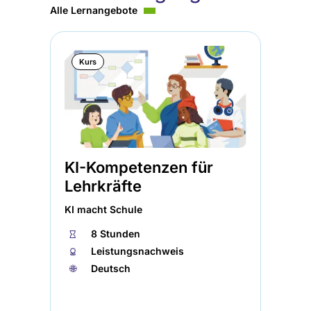
Alle Lernangebote
Kurs
KI-Kompetenzen für
Er
Lehrkräfte
In
KI macht Schule
Uni
⏱
8 Stunden
⏱
🏅︎
Leistungsnachweis
🏅︎
🌐︎
Deutsch
🌐︎