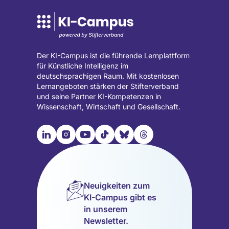
Der KI-Campus ist die führende Lernplattform
für Künstliche Intelligenz im
deutschsprachigen Raum. Mit kostenlosen
Lernangeboten stärken der Stifterverband
und seine Partner KI-Kompetenzen in
Wissenschaft, Wirtschaft und Gesellschaft.

📹︎
📺︎
🎵︎
🦋︎
🧵︎
Besuche
Besuche
Besuche
Besuche
Besuche
Besuche
unsere
unsere
unsere
unsere
unsere
unsere
LinkedIn
Instagram
YouTube
TikTok
Bluesky
Threads
Seite
Seite
Seite
Seite
Seite
Seite
Neuigkeiten zum
(wird
(wird
(wird
(wird
(wird
(wird
KI-Campus gibt es
in
in
in
in
in
in
in unserem
einem
einem
einem
einem
einem
einem
Newsletter.
neuen
neuen
neuen
neuen
neuen
neuen