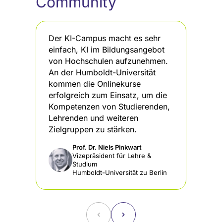
Community
Der KI-Campus macht es sehr
De
einfach, KI im Bildungsangebot
KI
von Hochschulen aufzunehmen.
st
An der Humboldt-Universität
Pa
kommen die Onlinekurse
da
erfolgreich zum Einsatz, um die
di
Kompetenzen von Studierenden,
In
Lehrenden und weiteren
Zielgruppen zu stärken.
Prof. Dr. Niels Pinkwart
Vizepräsident für Lehre &
Studium
Humboldt-Universität zu Berlin
˂
˃