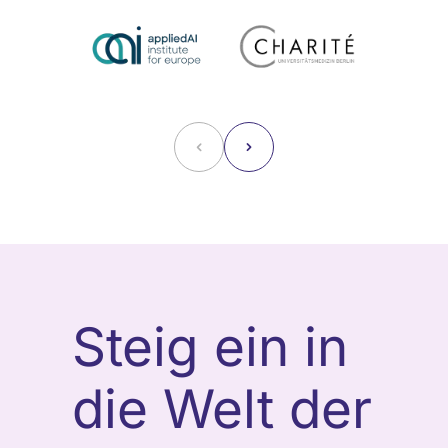
˂
˃
Steig ein in
die Welt der