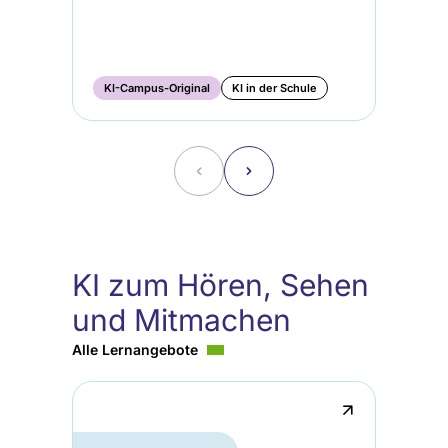
KI-Campus-Original
KI in der Schule
KI
˂
˃
KI zum Hören, Sehen
und Mitmachen
Alle Lernangebote
↗