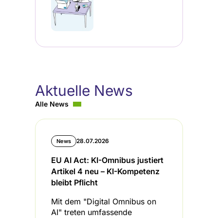
Aktuelle News
Alle News
28.07.2026
News
EU AI Act: KI-Omnibus justiert
B
Artikel 4 neu – KI-Kompetenz
I
bleibt Pflicht
L
Mit dem "Digital Omnibus on
D
AI" treten umfassende
u