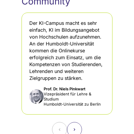
Community
Der KI-Campus macht es sehr
De
einfach, KI im Bildungsangebot
KI
von Hochschulen aufzunehmen.
st
An der Humboldt-Universität
Pa
kommen die Onlinekurse
da
erfolgreich zum Einsatz, um die
di
Kompetenzen von Studierenden,
In
Lehrenden und weiteren
Zielgruppen zu stärken.
Prof. Dr. Niels Pinkwart
Vizepräsident für Lehre &
Studium
Humboldt-Universität zu Berlin
˂
˃