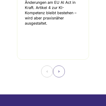
Änderungen am EU AI Act in
b
Kraft. Artikel 4 zur KI-
K
Kompetenz bleibt bestehen –
d
wird aber praxisnäher
I
ausgestaltet.
L
H
A
i
d
B
˂
˃