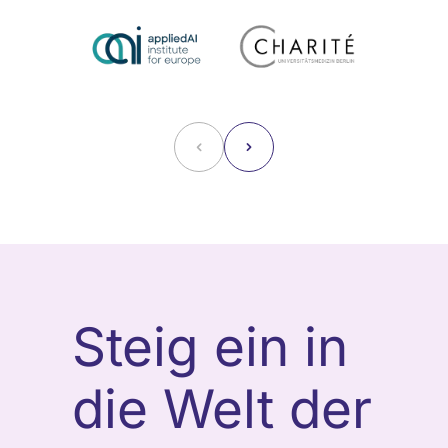
˂
˃
Steig ein in
die Welt der