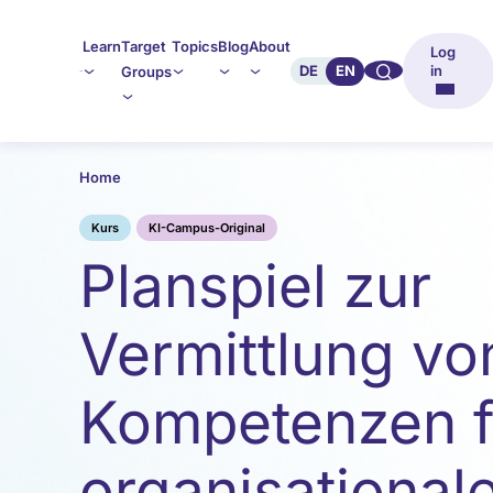
Learn
Target
Topics
Blog
About
Log
🔍︎︎
DE
EN
in
Groups
Home
Kurs
KI-Campus-Original
Planspiel zur
Vermittlung vo
Kompetenzen f
organisational