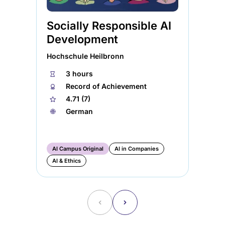
Socially Responsible AI
Te
Development
so
de
Hochschule Heilbronn
Hoc
⏱
3 hours
🏅︎
Record of Achievement
⏱
★
4.71 (7)
🏅︎
🌐︎
German
★
🌐︎
AI Campus Original
AI in Companies
AI
AI & Ethics
AI
˂
˃