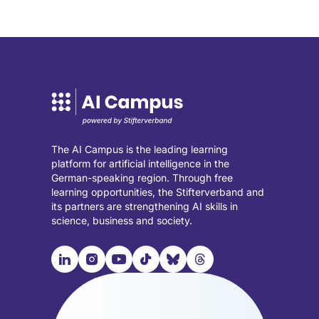
The AI Campus is the leading learning
platform for artificial intelligence in the
German-speaking region. Through free
learning opportunities, the Stifterverband and
its partners are strengthening AI skills in
science, business and society.

📹︎
📺︎
🎵︎
🦋︎
🧵︎
Visit
Visit
Visit
Visit
Visit
Visit
our
our
our
our
our
our
LinkedIn
Instagram
YouTube
TikTok
Bluesky
Threads
page
page
page
page
page
page