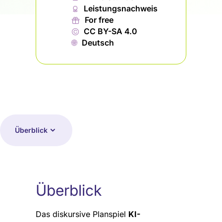
🏅︎
Leistungsnachweis
🎁︎
For free
©
CC BY-SA 4.0
🌐︎
Deutsch
Überblick
Überblick
Das diskursive Planspiel
KI-