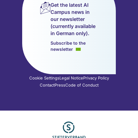
Get the latest AI
(opens
(opens
(opens
(opens
(opens
(opens
Campus news in
in
in
in
in
in
in
our newsletter
a
a
a
a
a
a
(currently available
new
new
new
new
new
new
in German only).
tab)
tab)
tab)
tab)
tab)
tab)
Subscribe to the
newsletter
Cookie Settings
Legal Notice
Privacy Policy
Contact
Press
Code of Conduct