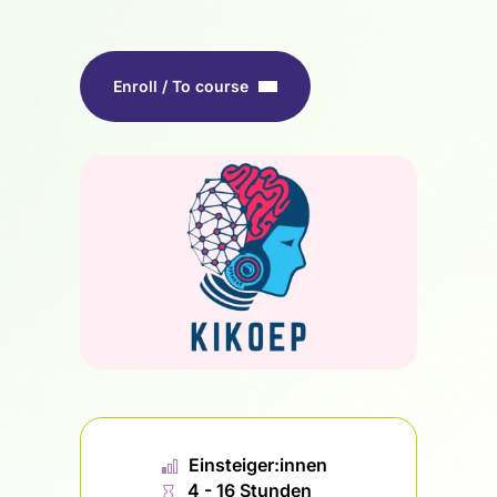
Enroll / To course
📊︎
Einsteiger:innen
⏱
4 - 16 Stunden