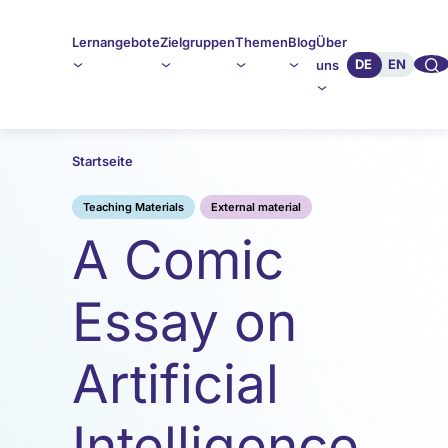
Lernangebote
Zielgruppen
Themen
Blog
Über
🔍︎︎
DE
EN
uns
Startseite
Teaching Materials
External material
A Comic
Essay on
Artificial
Intelligence