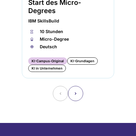
Start des Micro-
IBM
Degrees
⏱
IBM SkillsBuild
🏅︎
🌐︎
⏱
10 Stunden
🏅︎
Micro-Degree
🌐︎
Deutsch
KI-Campus-Original
KI-Grundlagen
KI
KI in Unternehmen
KI
˂
˃