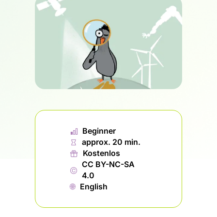
📊︎
Beginner
⏱
approx. 20 min.
🎁︎
Kostenlos
CC BY-NC-SA
©
4.0
🌐︎
English