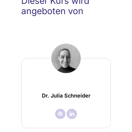
Dieser Kurs wird
angeboten von
Dr. Julia Schneider
🌐︎
Besuche

Besuche
Dr.
Dr.