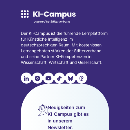
Der KI-Campus ist die führende Lernplattform
für Künstliche Intelligenz im
deutschsprachigen Raum. Mit kostenlosen
Lernangeboten stärken der Stifterverband
und seine Partner KI-Kompetenzen in
Wissenschaft, Wirtschaft und Gesellschaft.

📹︎
📺︎
🎵︎
🦋︎
🧵︎
Besuche
Besuche
Besuche
Besuche
Besuche
Besuche
unsere
unsere
unsere
unsere
unsere
unsere
LinkedIn
Instagram
YouTube
TikTok
Bluesky
Threads
Seite
Seite
Seite
Seite
Seite
Seite
Neuigkeiten zum
(wird
(wird
(wird
(wird
(wird
(wird
KI-Campus gibt es
in
in
in
in
in
in
in unserem
einem
einem
einem
einem
einem
einem
Newsletter.
neuen
neuen
neuen
neuen
neuen
neuen