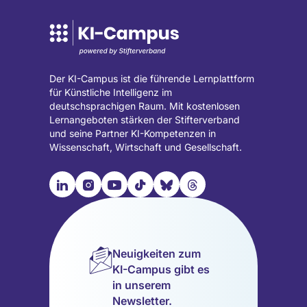
Der KI-Campus ist die führende Lernplattform
für Künstliche Intelligenz im
deutschsprachigen Raum. Mit kostenlosen
Lernangeboten stärken der Stifterverband
und seine Partner KI-Kompetenzen in
Wissenschaft, Wirtschaft und Gesellschaft.

📹︎
📺︎
🎵︎
🦋︎
🧵︎
Besuche
Besuche
Besuche
Besuche
Besuche
Besuche
unsere
unsere
unsere
unsere
unsere
unsere
LinkedIn
Instagram
YouTube
TikTok
Bluesky
Threads
Seite
Seite
Seite
Seite
Seite
Seite
Neuigkeiten zum
(wird
(wird
(wird
(wird
(wird
(wird
KI-Campus gibt es
in
in
in
in
in
in
in unserem
einem
einem
einem
einem
einem
einem
Newsletter.
neuen
neuen
neuen
neuen
neuen
neuen