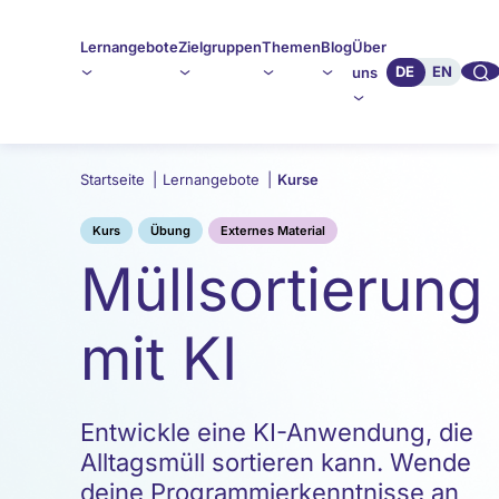
Lernangebote
Zielgruppen
Themen
Blog
Über
🔍︎︎
DE
EN
uns
Startseite
|
Lernangebote
|
Kurse
Kurs
Übung
Externes Material
Müllsortierung
mit KI
Entwickle eine KI-Anwendung, die
Alltagsmüll sortieren kann. Wende
deine Programmierkenntnisse an