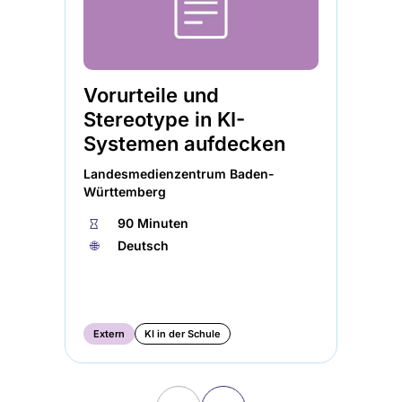
Vorurteile und
AI
Stereotype in KI-
vo
Systemen aufdecken
Uni
Landesmedienzentrum Baden-
⏱
Württemberg
🏅︎
⏱
90 Minuten
★
🌐︎
Deutsch
🌐︎
KI
Me
Extern
KI in der Schule
KI