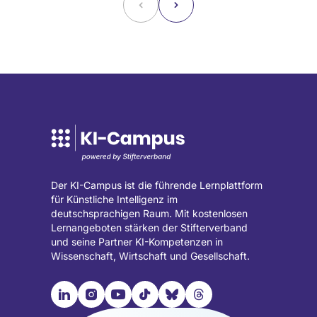
˂
˃
Der KI-Campus ist die führende Lernplattform
für Künstliche Intelligenz im
deutschsprachigen Raum. Mit kostenlosen
Lernangeboten stärken der Stifterverband
und seine Partner KI-Kompetenzen in
Wissenschaft, Wirtschaft und Gesellschaft.

📹︎
📺︎
🎵︎
🦋︎
🧵︎
Besuche
Besuche
Besuche
Besuche
Besuche
Besuche