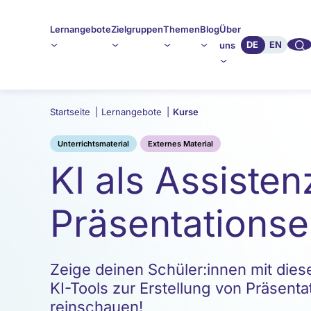
Lernangebote
Zielgruppen
Themen
Blog
Über
🔍︎︎
DE
EN
uns
Startseite
|
Lernangebote
|
Kurse
Unterrichtsmaterial
Externes Material
KI als Assisten
Präsentationse
Zeige deinen Schüler:innen mit diese
KI-Tools zur Erstellung von Präsenta
reinschauen!