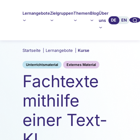
Lernangebote
Zielgruppen
Themen
Blog
Über
🔍︎︎
DE
EN
uns
Startseite
|
Lernangebote
|
Kurse
Unterrichtsmaterial
Externes Material
Fachtexte
mithilfe
einer Text-
KI