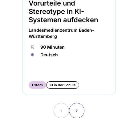
Vorurteile und
AI
Stereotype in KI-
vo
Systemen aufdecken
Uni
Landesmedienzentrum Baden-
⏱
Württemberg
🏅︎
⏱
90 Minuten
★
🌐︎
Deutsch
🌐︎
KI
Me
Extern
KI in der Schule
KI
˂
˃