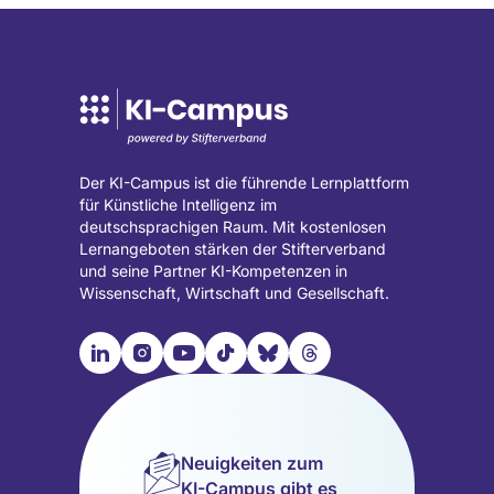
Der KI-Campus ist die führende Lernplattform
für Künstliche Intelligenz im
deutschsprachigen Raum. Mit kostenlosen
Lernangeboten stärken der Stifterverband
und seine Partner KI-Kompetenzen in
Wissenschaft, Wirtschaft und Gesellschaft.

📹︎
📺︎
🎵︎
🦋︎
🧵︎
Besuche
Besuche
Besuche
Besuche
Besuche
Besuche
unsere
unsere
unsere
unsere
unsere
unsere
LinkedIn
Instagram
YouTube
TikTok
Bluesky
Threads
Seite
Seite
Seite
Seite
Seite
Seite
Neuigkeiten zum
(wird
(wird
(wird
(wird
(wird
(wird
KI-Campus gibt es
in
in
in
in
in
in