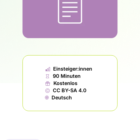
📊︎
Einsteiger:innen
⏱
90 Minuten
🎁︎
Kostenlos
©
CC BY-SA 4.0
🌐︎
Deutsch