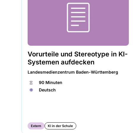
Vorurteile und Stereotype in KI-
Systemen aufdecken
Landesmedienzentrum Baden-Württemberg
⏱
90 Minuten
🌐︎
Deutsch
Extern
KI in der Schule