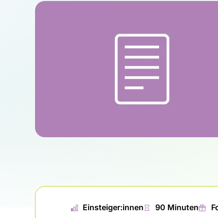
📊︎
Einsteiger:innen
⏱
90 Minuten
🎁︎
F