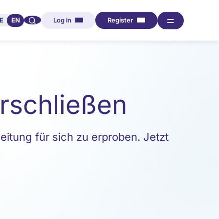
🔍︎︎
═
E
EN
Log in
Register
erschließen
eitung für sich zu erproben. Jetzt