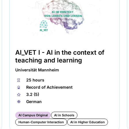
AI_VET I - AI in the context of
teaching and learning
Universität Mannheim
⏱
25 hours
🏅︎
Record of Achievement
★
3.2 (5)
🌐︎
German
AI Campus Original
AI in Schools
Human-Computer Interaction
AI in Higher Education