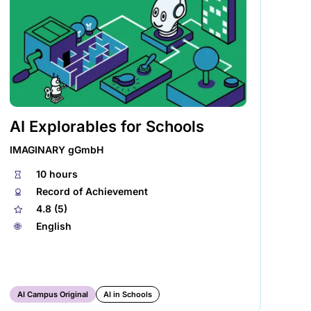
AI Explorables for Schools
Le
IMAGINARY gGmbH
Fre
⏱
10 hours
⏱
🏅︎
Record of Achievement
🏅︎
★
4.8 (5)
★
🌐︎
English
🌐︎
AI Campus Original
AI in Schools
AI