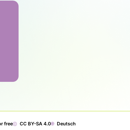
or free
©
CC BY-SA 4.0
🌐︎
Deutsch