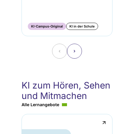
KI-Campus-Original
KI in der Schule
KI
˂
˃
KI zum Hören, Sehen
und Mitmachen
Alle Lernangebote
↗