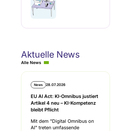
Aktuelle News
Alle News
28.07.2026
News
EU AI Act: KI-Omnibus justiert
B
Artikel 4 neu – KI-Kompetenz
I
bleibt Pflicht
L
Mit dem "Digital Omnibus on
D
AI" treten umfassende
u