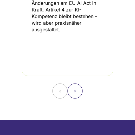
Änderungen am EU AI Act in
b
Kraft. Artikel 4 zur KI-
K
Kompetenz bleibt bestehen –
d
wird aber praxisnäher
I
ausgestaltet.
L
H
A
i
d
B
˂
˃