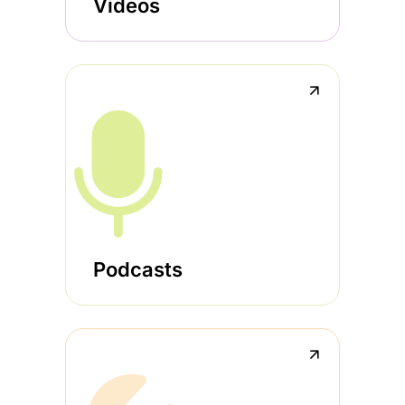
Videos
↗
Podcasts
↗