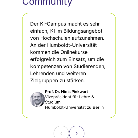
Community
Der KI-Campus macht es sehr
De
einfach, KI im Bildungsangebot
KI
von Hochschulen aufzunehmen.
st
An der Humboldt-Universität
Pa
kommen die Onlinekurse
da
erfolgreich zum Einsatz, um die
di
Kompetenzen von Studierenden,
In
Lehrenden und weiteren
Zielgruppen zu stärken.
Prof. Dr. Niels Pinkwart
Vizepräsident für Lehre &
Studium
Humboldt-Universität zu Berlin
˂
˃