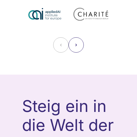
˂
˃
Steig ein in
die Welt der