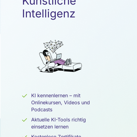
Künstliche
Künstliche
Intelligenz
Intelligenz
KI kennenlernen – mit
Onlinekursen, Videos und
Podcasts
Aktuelle KI-Tools richtig
einsetzen lernen
Kostenlose Zertifikate