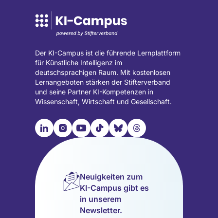
Der KI-Campus ist die führende Lernplattform
für Künstliche Intelligenz im
deutschsprachigen Raum. Mit kostenlosen
Lernangeboten stärken der Stifterverband
und seine Partner KI-Kompetenzen in
Wissenschaft, Wirtschaft und Gesellschaft.

📹︎
📺︎
🎵︎
🦋︎
🧵︎
Besuche
Besuche
Besuche
Besuche
Besuche
Besuche
unsere
unsere
unsere
unsere
unsere
unsere
LinkedIn
Instagram
YouTube
TikTok
Bluesky
Threads
Seite
Seite
Seite
Seite
Seite
Seite
Neuigkeiten zum
(wird
(wird
(wird
(wird
(wird
(wird
KI-Campus gibt es
in
in
in
in
in
in
in unserem
einem
einem
einem
einem
einem
einem
Newsletter.
neuen
neuen
neuen
neuen
neuen
neuen