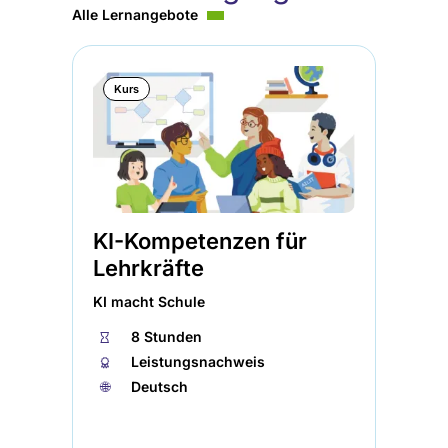
Alle Lernangebote
Kurs
KI-Kompetenzen für
Er
Lehrkräfte
In
KI macht Schule
Uni
⏱
8 Stunden
⏱
🏅︎
Leistungsnachweis
🏅︎
🌐︎
Deutsch
🌐︎