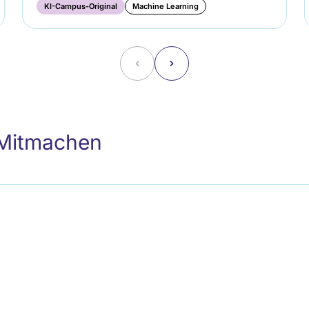
KI-Campus-Original
Machine Learning
˂
˃
 Mitmachen