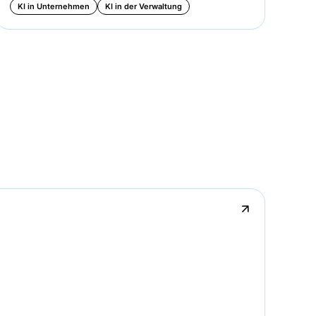
KI in Unternehmen
KI in der Verwaltung
KI
↗