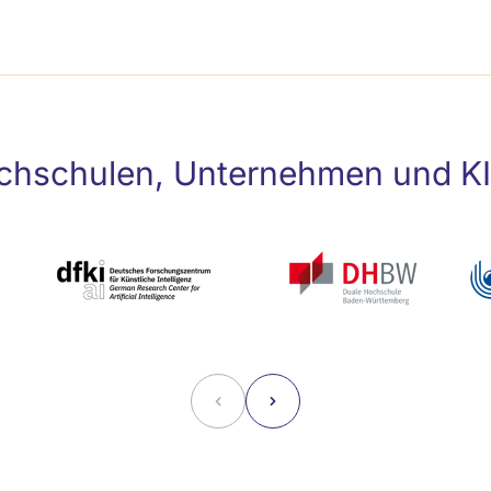
hschulen, Unternehmen und KI-I
˂
˃