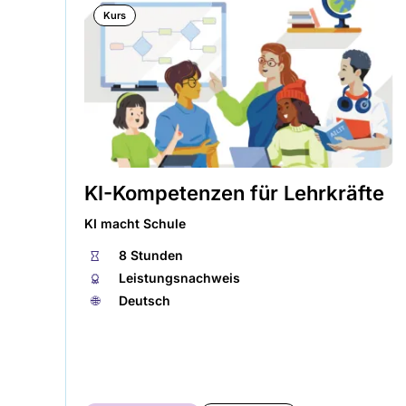
Kurs
KI-Kompetenzen für Lehrkräfte
KI macht Schule
⏱
8 Stunden
🏅︎
Leistungsnachweis
🌐︎
Deutsch