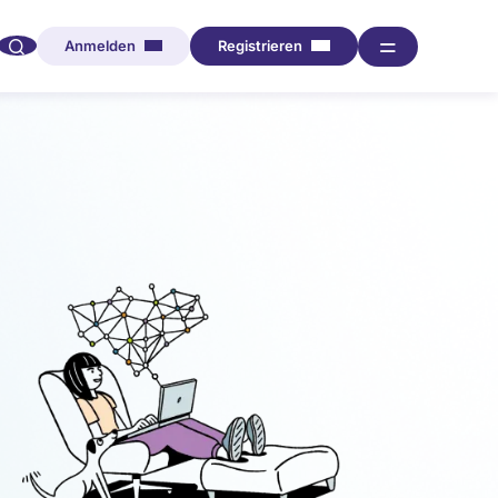
🔍︎︎
═
Anmelden
Registrieren