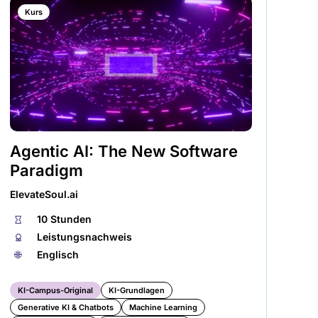
Kurs
Agentic AI: The New Software
Pr
Paradigm
de
A
ElevateSoul.ai
KI-
⏱
10 Stunden
🏅︎
Leistungsnachweis
⏱
🌐︎
Englisch
🏅︎
🌐︎
KI-Campus-Original
KI-Grundlagen
Generative KI & Chatbots
Machine Learning
KI