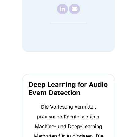

Besuche
📧︎
Sende
Johannes
Johannes
Schleiss
Schleiss
LinkedIn
eine
(wird
E-
in
Mail
einem
(öffnet
neuen
E-
Deep Learning for Audio
Tab
Mail-
Event Detection
geöffnet)
Programm)
Die Vorlesung vermittelt
praxisnahe Kenntnisse über
Machine- und Deep-Learning
Methoden für Audiodaten. Die