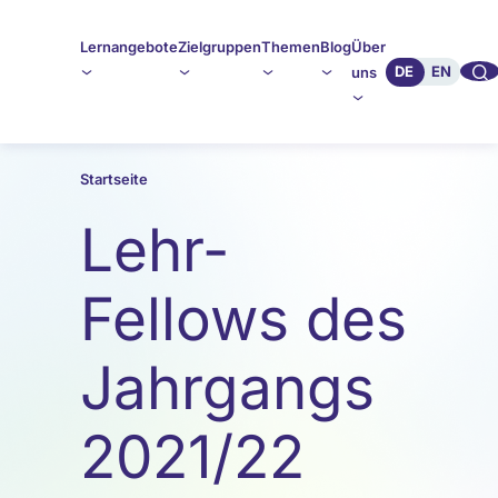
Lernangebote
Zielgruppen
Themen
Blog
Über
🔍︎︎
DE
EN
uns
Startseite
Lehr-
Fellows des
Jahrgangs
2021/22