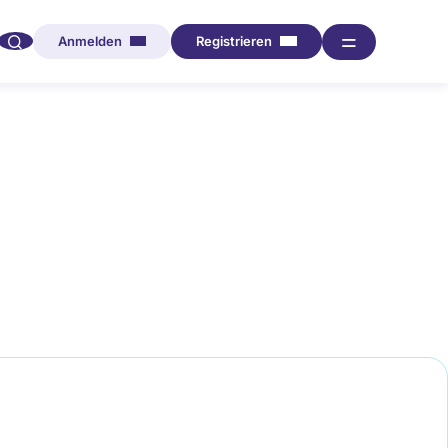
🔍︎︎
═
Anmelden
Registrieren