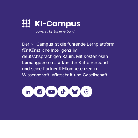
Der KI-Campus ist die führende Lernplattform
für Künstliche Intelligenz im
deutschsprachigen Raum. Mit kostenlosen
Lernangeboten stärken der Stifterverband
und seine Partner KI-Kompetenzen in
Wissenschaft, Wirtschaft und Gesellschaft.

📹︎
📺︎
🎵︎
🦋︎
🧵︎
Besuche
Besuche
Besuche
Besuche
Besuche
Besuche
unsere
unsere
unsere
unsere
unsere
unsere
LinkedIn
Instagram
YouTube
TikTok
Bluesky
Threads
Seite
Seite
Seite
Seite
Seite
Seite
(wird
(wird
(wird
(wird
(wird
(wird
in
in
in
in
in
in
einem
einem
einem
einem
einem
einem