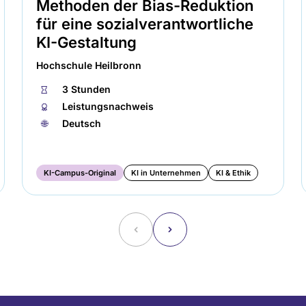
Methoden der Bias-Reduktion
für eine sozialverantwortliche
KI-Gestaltung
Hochschule Heilbronn
⏱
3 Stunden
🏅︎
Leistungsnachweis
🌐︎
Deutsch
KI-Campus-Original
KI in Unternehmen
KI & Ethik
˂
˃