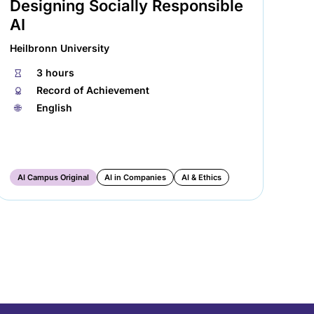
Designing Socially Responsible
Te
AI
Re
Heilbronn University
Hei
⏱
3 hours
⏱
🏅︎
Record of Achievement
🏅︎
🌐︎
English
🌐︎
AI Campus Original
AI in Companies
AI & Ethics
AI