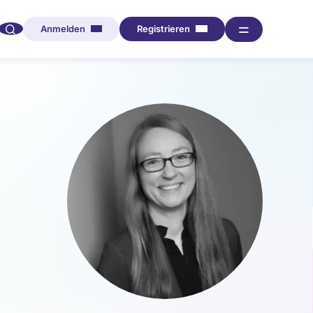
🔍︎︎
═
Anmelden
Registrieren