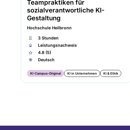
Teampraktiken für
sozialverantwortliche KI-
Gestaltung
Hochschule Heilbronn
⏱
3 Stunden
🏅︎
Leistungsnachweis
★
4.8 (5)
🌐︎
Deutsch
KI-Campus-Original
KI in Unternehmen
KI & Ethik